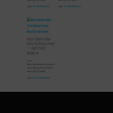
nach §19 (1) UStG.
nach §19 (1) UStG.
zzgl.
Versandkosten
zzgl.
Versandkosten
Nordlender
Motivbecher
– MÖWE
12,90
€
Kein
Mehrwertsteuerausweis
, da Kleinunternehmer
nach §19 (1) UStG.
zzgl.
Versandkosten