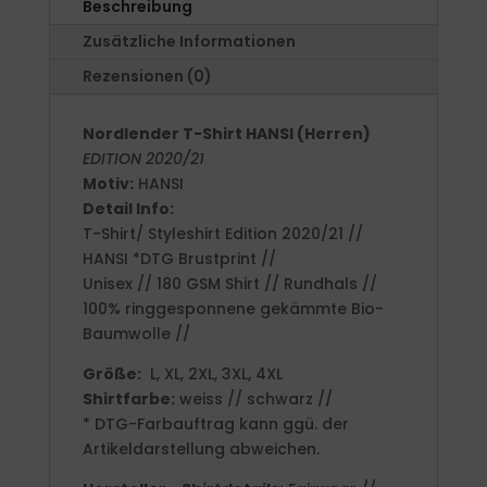
Beschreibung
Zusätzliche Informationen
Rezensionen (0)
Nordlender T-Shirt HANSI (Herren)
EDITION 2020/21
Motiv:
HANSI
Detail Info:
T-Shirt/ Styleshirt Edition 2020/21 //
HANSI *DTG Brustprint //
Unisex // 180 GSM Shirt // Rundhals //
100% ringgesponnene gekämmte Bio-
Baumwolle //
Größe:
L, XL, 2XL, 3XL, 4XL
Shirtfarbe:
weiss // schwarz //
* DTG-Farbauftrag kann ggü. der
Artikeldarstellung abweichen.