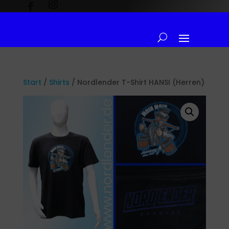
Start
/
Shirts
/ Nordlender T-Shirt HANSI (Herren)