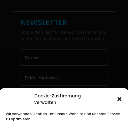
NEWSLETTER
Trage dich hier für deinen Newsletter ein.
So bleibst du immer auf dem Laufenden.
Cookie-Zustimmung
Abonnieren
verwalten
Mit der Anmeldung zu unserem Newsletter,
Wir verwenden Cookies, um unsere Website und unseren Service
zu optimieren.
erklärst du dich mit unseren
AG
B
und
Datenschutzrichtlinien
einverstanden.