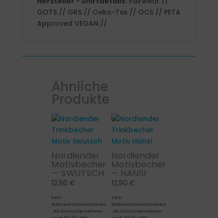
Hersteller - Shirtdetails:
Fairwear //
GOTS // GRS // Oeko-Tex // OCS // PETA
Approved VEGAN //
Ähnliche
Produkte
Nordlender
Nordlender
Motivbecher
Motivbecher
– SWUTSCH
– HANSI
12,90
€
12,90
€
Kein
Kein
Mehrwertsteuerausweis
Mehrwertsteuerausweis
, da Kleinunternehmer
, da Kleinunternehmer