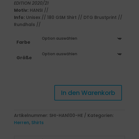
EDITION 2020/21
Motiv:
HANSI //
Info:
Unisex // 180 GSM Shirt // DTG Brustprint //
Rundhals //
Farbe
Größe
Nordlender
In den Warenkorb
T-
Shirt
HANSI
(Herren)
Artikelnummer:
SHI-HAN100-HE
Kategorien:
Menge
Herren
,
Shirts